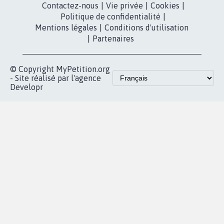
dans la
Youtube
Partenariat et
presse
fundraising
Contact
Les pétitions
presse
proches de chez
vous
Accueil
|
Nous soutenir
|
Aide
|
FAQ
|
Contactez-nous
|
Vie privée
|
Cookies
|
Politique de confidentialité
|
Mentions légales
|
Conditions d'utilisation
|
Partenaires
© Copyright MyPetition.org
- Site réalisé par l'agence
Developr