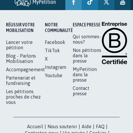
MINEURS IMPRESCRIPTIBLES
92.308
signatures
Je signe
RÉUSSIR VOTRE
NOTRE
ESPACE PRESSE
MOBILISATION
COMMUNAUTÉ
Qui sommes-
nous?
Lancer votre
Facebook
pétition
Nos pétitions
TikTok
dans la
Blog - Parlons
X
presse
Mobilisation
Instagram
MyPetition
Accompagnement
dans la
Youtube
Partenariat et