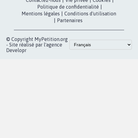
presse
fundraising
Contact
Les pétitions
presse
proches de chez
vous
Accueil
|
Nous soutenir
|
Aide
|
FAQ
|
Contactez-nous
|
Vie privée
|
Cookies
|
Politique de confidentialité
|
Mentions légales
|
Conditions d'utilisation
|
Partenaires
© Copyright MyPetition.org
- Site réalisé par l'agence
Developr