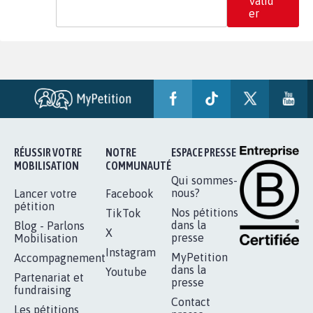
Valid
er
RÉUSSIR VOTRE
NOTRE
ESPACE PRESSE
MOBILISATION
COMMUNAUTÉ
Qui sommes-
nous?
Lancer votre
Facebook
pétition
Nos pétitions
TikTok
dans la
Blog - Parlons
X
presse
Mobilisation
Instagram
MyPetition
Accompagnement
dans la
Youtube
Partenariat et
presse
fundraising
Contact
Les pétitions