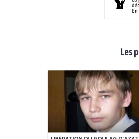
déc
En
Les p
LIBÉRATION DU GOULAG D'AZAT