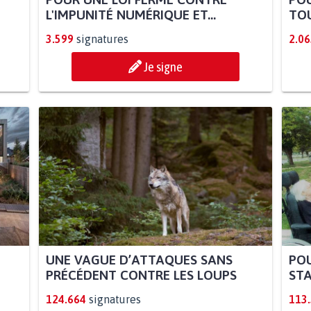
L'IMPUNITÉ NUMÉRIQUE ET...
TOU
3.599
signatures
2.06
Je signe
UNE VAGUE D’ATTAQUES SANS
POU
PRÉCÉDENT CONTRE LES LOUPS
STA
124.664
signatures
113