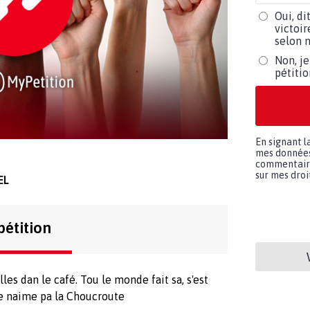
Oui, di
victoir
selon m
Non, je
pétiti
En signant l
mes données 
commentaires
sur mes droit
EL
pétition
es dan le café. Tou le monde fait sa, s'est
e naime pa la Choucroute