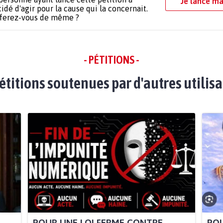
Je lance ma
idé d'agir pour la cause qui la concernait.
 ferez-vous de même ?
- PÉTITIONS -
étitions soutenues par d'autres utilis
POUR UNE LOI FERME CONTRE
POU