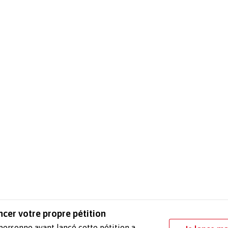
ncer votre propre pétition
personne ayant lancé cette pétition a