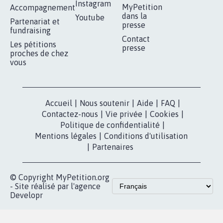
RÉUSSIR VOTRE
NOTRE
ESPACE PRESSE
MOBILISATION
COMMUNAUTÉ
Qui sommes-
nous?
Lancer votre
Facebook
pétition
Nos pétitions
TikTok
dans la
Blog - Parlons
X
presse
Mobilisation
Instagram
MyPetition
Accompagnement
dans la
Youtube
Partenariat et
presse
fundraising
Contact
Les pétitions
presse
proches de chez
vous
Accueil
|
Nous soutenir
|
Aide
|
FAQ
|
Contactez-nous
|
Vie privée
|
Cookies
|
Politique de confidentialité
|