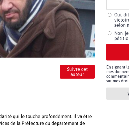
Oui, di
victoir
selon m
Non, je
pétiti
En signant l
Suivre cet
mes données 
auteur
commentaires
sur mes droit
darité qui le touche profondément. Il va être
rvices de la Préfecture du departement de