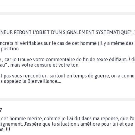
UR FERONT L'OBJET D'UN SIGNALEMENT SYSTEMATIQUE"...?????
oncrets ni vérifiables sur le cas de cet homme (il y a même de
e position
 , car je trouve votre commentaire de fin de texte édifiant...! 
u" , mais votre censure et votre ton
ait pas vous rencontrer , surtout en temps de guerre, on a conn
 appelez la Bienveillance....
7
e cet homme mérite, comme je l'ai dit dans ma réponse, que l'on
ignement. J'espère que la situation s'améliore pour lui et que l
, !!!