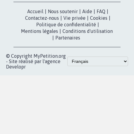
presse
Mobilisation
Instagram
MyPetition
Accompagnement
dans la
Youtube
Partenariat et
presse
fundraising
Contact
Les pétitions
presse
proches de chez
vous
Accueil
|
Nous soutenir
|
Aide
|
FAQ
|
Contactez-nous
|
Vie privée
|
Cookies
|
Politique de confidentialité
|
Mentions légales
|
Conditions d'utilisation
|
Partenaires
© Copyright MyPetition.org
- Site réalisé par l'agence
Developr