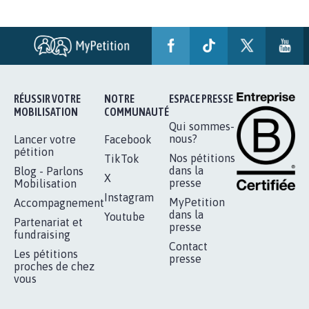
AGRESSION DE MON FILS THÉO :
SOYONS TOUS MOBILISÉS...
16.852
signatures
Je signe
RÉUSSIR VOTRE
NOTRE
ESPACE PRESSE
MOBILISATION
COMMUNAUTÉ
Qui sommes-
nous?
Lancer votre
Facebook
pétition
Nos pétitions
TikTok
dans la
Blog - Parlons
X