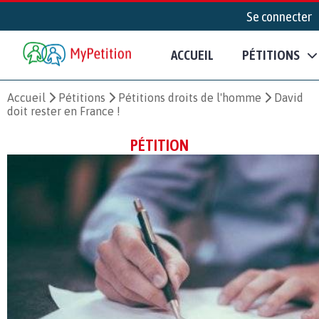
Se connecter
ACCUEIL
PÉTITIONS
Accueil
Pétitions
Pétitions droits de l'homme
David
doit rester en France !
PÉTITION