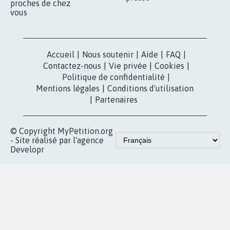
nous?
Lancer votre
Facebook
pétition
Nos pétitions
TikTok
dans la
Blog - Parlons
X
presse
Mobilisation
Instagram
MyPetition
Accompagnement
dans la
Youtube
Partenariat et
presse
fundraising
Contact
Les pétitions
presse
proches de chez
vous
Accueil
|
Nous soutenir
|
Aide
|
FAQ
|
Contactez-nous
|
Vie privée
|
Cookies
|
Politique de confidentialité
|
Mentions légales
|
Conditions d'utilisation
|
Partenaires
© Copyright MyPetition.org