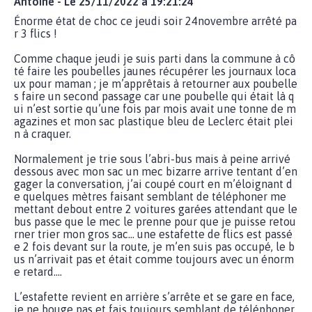
Antoine - Le 25/11/2022 à 19:21:24
Énorme état de choc ce jeudi soir 24novembre arrêté pa
r 3 flics !
Comme chaque jeudi je suis parti dans la commune à cô
té faire les poubelles jaunes récupérer les journaux loca
ux pour maman ; je m’apprêtais à retourner aux poubelle
s faire un second passage car une poubelle qui était là q
ui n’est sortie qu’une fois par mois avait une tonne de m
agazines et mon sac plastique bleu de Leclerc était plei
n à craquer.
Normalement je trie sous l’abri-bus mais à peine arrivé
dessous avec mon sac un mec bizarre arrive tentant d’en
gager la conversation, j’ai coupé court en m’éloignant d
e quelques mètres faisant semblant de téléphoner me
mettant debout entre 2 voitures garées attendant que le
bus passe que le mec le prenne pour que je puisse retou
rner trier mon gros sac… une estafette de flics est passé
e 2 fois devant sur la route, je m’en suis pas occupé, le b
us n’arrivait pas et était comme toujours avec un énorm
e retard….
L’estafette revient en arrière s’arrête et se gare en face,
je ne bouge pas et fais toujours semblant de téléphoner