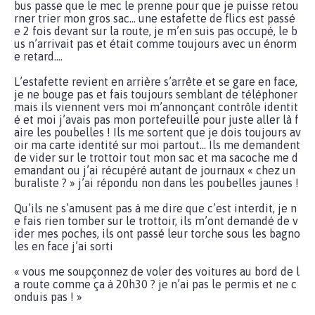
bus passe que le mec le prenne pour que je puisse retou
rner trier mon gros sac… une estafette de flics est passé
e 2 fois devant sur la route, je m’en suis pas occupé, le b
us n’arrivait pas et était comme toujours avec un énorm
e retard….
L’estafette revient en arrière s’arrête et se gare en face,
je ne bouge pas et fais toujours semblant de téléphoner
mais ils viennent vers moi m’annonçant contrôle identit
é et moi j’avais pas mon portefeuille pour juste aller là f
aire les poubelles ! Ils me sortent que je dois toujours av
oir ma carte identité sur moi partout… Ils me demandent
de vider sur le trottoir tout mon sac et ma sacoche me d
emandant ou j’ai récupéré autant de journaux « chez un
buraliste ? » j’ai répondu non dans les poubelles jaunes !
Qu’ils ne s’amusent pas à me dire que c’est interdit, je n
e fais rien tomber sur le trottoir, ils m’ont demandé de v
ider mes poches, ils ont passé leur torche sous les bagno
les en face j’ai sorti
« vous me soupçonnez de voler des voitures au bord de l
a route comme ça à 20h30 ? je n’ai pas le permis et ne c
onduis pas ! »