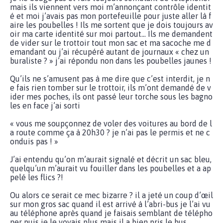
mais ils viennent vers moi m’annonçant contrôle identit
é et moi j’avais pas mon portefeuille pour juste aller là f
aire les poubelles ! Ils me sortent que je dois toujours av
oir ma carte identité sur moi partout… Ils me demandent
de vider sur le trottoir tout mon sac et ma sacoche me d
emandant ou j’ai récupéré autant de journaux « chez un
buraliste ? » j’ai répondu non dans les poubelles jaunes !
Qu’ils ne s’amusent pas à me dire que c’est interdit, je n
e fais rien tomber sur le trottoir, ils m’ont demandé de v
ider mes poches, ils ont passé leur torche sous les bagno
les en face j’ai sorti
« vous me soupçonnez de voler des voitures au bord de l
a route comme ça à 20h30 ? je n’ai pas le permis et ne c
onduis pas ! »
J’ai entendu qu’on m’aurait signalé et décrit un sac bleu,
quelqu’un m’aurait vu fouiller dans les poubelles et a ap
pelé les flics ?!
Ou alors ce serait ce mec bizarre ? il a jeté un coup d’œil
sur mon gros sac quand il est arrivé à l’abri-bus je l’ai vu
au téléphone après quand je faisais semblant de télépho
ner puis je le voyais plus mais il a bien pris le bus…