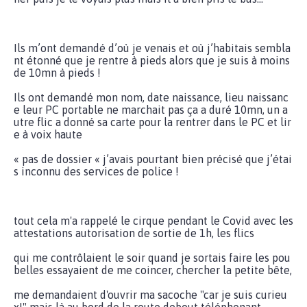
Ils m’ont demandé d’où je venais et où j’habitais sembla
nt étonné que je rentre à pieds alors que je suis à moins
de 10mn à pieds !
Ils ont demandé mon nom, date naissance, lieu naissanc
e leur PC portable ne marchait pas ça a duré 10mn, un a
utre flic a donné sa carte pour la rentrer dans le PC et lir
e à voix haute
« pas de dossier « j’avais pourtant bien précisé que j’étai
s inconnu des services de police !
tout cela m'a rappelé le cirque pendant le Covid avec les
attestations autorisation de sortie de 1h, les flics
qui me contrôlaient le soir quand je sortais faire les pou
belles essayaient de me coincer, chercher la petite bête,
me demandaient d'ouvrir ma sacoche "car je suis curieu
x!" mais là au bord de la route debout téléphonant