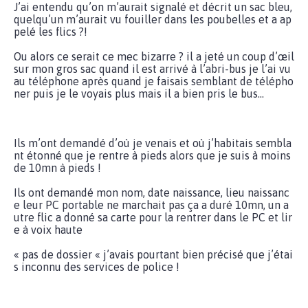
J’ai entendu qu’on m’aurait signalé et décrit un sac bleu,
quelqu’un m’aurait vu fouiller dans les poubelles et a ap
pelé les flics ?!
Ou alors ce serait ce mec bizarre ? il a jeté un coup d’œil
sur mon gros sac quand il est arrivé à l’abri-bus je l’ai vu
au téléphone après quand je faisais semblant de télépho
ner puis je le voyais plus mais il a bien pris le bus…
Ils m’ont demandé d’où je venais et où j’habitais sembla
nt étonné que je rentre à pieds alors que je suis à moins
de 10mn à pieds !
Ils ont demandé mon nom, date naissance, lieu naissanc
e leur PC portable ne marchait pas ça a duré 10mn, un a
utre flic a donné sa carte pour la rentrer dans le PC et lir
e à voix haute
« pas de dossier « j’avais pourtant bien précisé que j’étai
s inconnu des services de police !