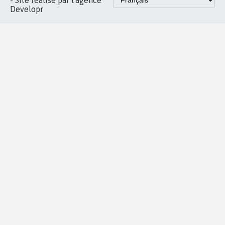
Accueil
|
Nous soutenir
|
Aide
|
FAQ
|
Contactez-nous
|
Vie privée
|
Cookies
|
Politique de confidentialité
|
Mentions légales
|
Conditions d'utilisation
|
Partenaires
© Copyright MyPetition.org
- Site réalisé par l'agence
Developr