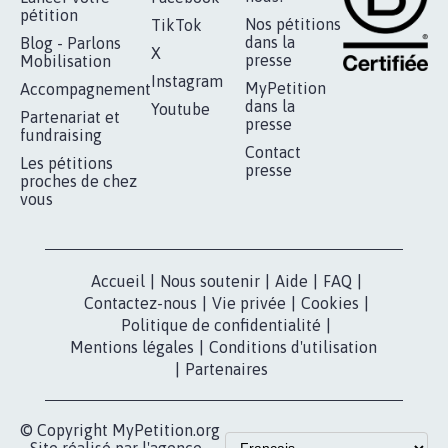
RÉUSSIR VOTRE
NOTRE
ESPACE PRESSE
MOBILISATION
COMMUNAUTÉ
Qui sommes-
nous?
Lancer votre
Facebook
pétition
Nos pétitions
TikTok
dans la
Blog - Parlons
X
presse
Mobilisation
Instagram
MyPetition
Accompagnement
dans la
Youtube
Partenariat et
presse
fundraising
Contact
Les pétitions
presse
proches de chez
vous