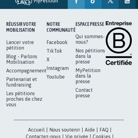
RÉUSSIR VOTRE
NOTRE
ESPACE PRESSE
MOBILISATION
COMMUNAUTÉ
Qui sommes-
nous?
Lancer votre
Facebook
pétition
Nos pétitions
TikTok
dans la
Blog - Parlons
X
presse
Mobilisation
Instagram
MyPetition
Accompagnement
dans la
Youtube
Partenariat et
presse
fundraising
Contact
Les pétitions
presse
proches de chez
vous
Accueil
|
Nous soutenir
|
Aide
|
FAQ
|
Contactez-nous
|
Vie privée
|
Cookies
|