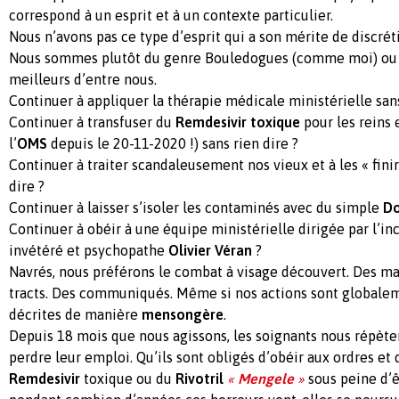
correspond à un esprit et à un contexte particulier.
Nous n’avons pas ce type d’esprit qui a son mérite de discrét
Nous sommes plutôt du genre Bouledogues (comme moi) ou d
meilleurs d’entre nous.
Continuer à appliquer la thérapie médicale ministérielle sans
Continuer à transfuser du
Remdesivir toxique
pour les reins 
l’
OMS
depuis le 20-11-2020 !) sans rien dire ?
Continuer à traiter scandaleusement nos vieux et à les « fini
dire ?
Continuer à laisser s’isoler les contaminés avec du simple
Do
Continuer à obéir à une équipe ministérielle dirigée par l’i
invétéré et psychopathe
Olivier Véran
?
Navrés, nous préférons le combat à visage découvert. Des man
tracts. Des communiqués. Même si nos actions sont globale
décrites de manière
mensongère
.
Depuis 18 mois que nous agissons, les soignants nous répèten
perdre leur emploi. Qu’ils sont obligés d’obéir aux ordres et 
Remdesivir
toxique ou du
Rivotril
«
Mengele
»
sous peine d’ê