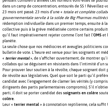
pendant combien d’années ces horreurs vont-elles se poursui
dans un camp de concentration, entourés de SS ! Réveillez-vo
23 mois ont passé. 23 mois d’une «
totale et complète collab
gouvernementale servile à la solde de Big Pharmas multiréci
rédemption individuelle dans un premier temps, ensuite à la
collective puis à la grève médiatisée contre certains produ
qu’il faut impérativement rejeter comme l’ont fait l’
OMS
et 
planète.
La seule chose que nos médiocres et aveugles politiciens co
bulletin de vote. L’heure est venue pour les soignants et méd
«
terrier mental
», de s’afficher ouvertement, de montrer qu’i
collabos qui se déguisent en résistants dans l’intimité d’un s
Pour prouver leur soutien à la révolte, chaque soignant doit 
de révolte aux législatives. Quel que soit le parti qu’il préfère
candidat avec l’engagement de clamer les vérités (y compris 
dirigeants des partis parlementaires compromis). S’il n’obtie
parti, il doit se porter candidat des
soignants en colère
soute
colère
.
Leur «
terrier mental
» à connotation reptilienne, cela suffit