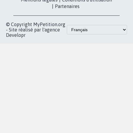
Les pétitions
presse
proches de chez
vous
Accueil
|
Nous soutenir
|
Aide
|
FAQ
|
Contactez-nous
|
Vie privée
|
Cookies
|
Politique de confidentialité
|
Mentions légales
|
Conditions d'utilisation
|
Partenaires
© Copyright MyPetition.org
- Site réalisé par l'agence
Developr