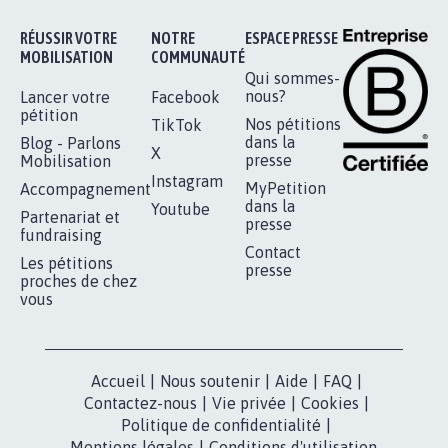
Je signe
RÉUSSIR VOTRE
NOTRE
ESPACE PRESSE
MOBILISATION
COMMUNAUTÉ
Qui sommes-
nous?
Lancer votre
Facebook
pétition
Nos pétitions
TikTok
dans la
Blog - Parlons
X
presse
Mobilisation
Instagram
MyPetition
Accompagnement
dans la
Youtube
Partenariat et
presse
fundraising
Contact