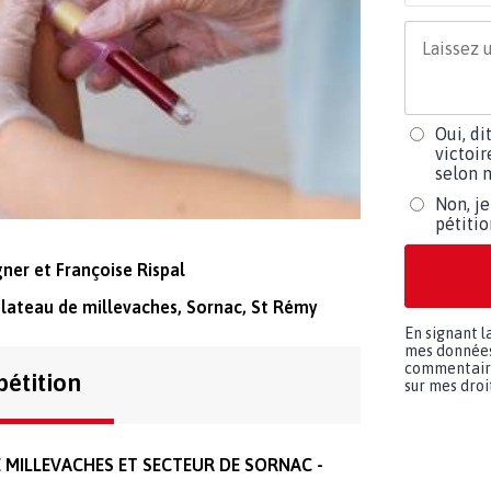
Oui, di
victoir
selon m
Non, je
pétiti
gner et Françoise Rispal
plateau de millevaches, Sornac, St Rémy
En signant l
mes données 
commentaires
pétition
sur mes droit
 MILLEVACHES ET SECTEUR DE SORNAC -