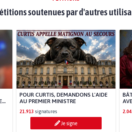
étitions soutenues par d'autres utilis
POUR CURTIS, DEMANDONS L'AIDE
BÂT
..
AU PREMIER MINISTRE
AVE
21.913
signatures
2.04
Je signe