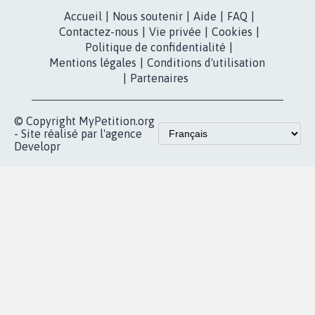
RÉUSSIR VOTRE
NOTRE
ESPACE PRESSE
MOBILISATION
COMMUNAUTÉ
Qui sommes-
nous?
Lancer votre
Facebook
pétition
Nos pétitions
TikTok
dans la
Blog - Parlons
X
presse
Mobilisation
Instagram
MyPetition
Accompagnement
dans la
Youtube
Partenariat et
presse
fundraising
Contact
Les pétitions
presse
proches de chez
vous
Accueil
|
Nous soutenir
|
Aide
|
FAQ
|
Contactez-nous
|
Vie privée
|
Cookies
|
Politique de confidentialité
|