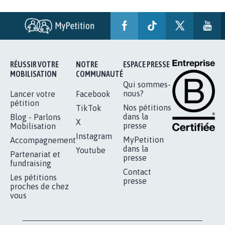
AGRESSION DE MON FILS THÉO :
SOYONS TOUS MOBILISÉS...
16.843
signatures
Je signe