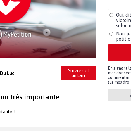
Oui, di
victoir
selon m
Non, je
pétiti
En signant l
Suivre cet
mes données 
 Du Luc
auteur
commentaires
sur mes droit
ion très importante
rtante !