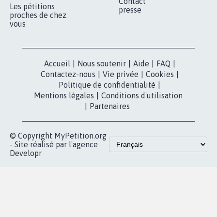
Qui sommes-
nous?
Lancer votre
Facebook
pétition
Nos pétitions
TikTok
dans la
Blog - Parlons
X
presse
Mobilisation
Instagram
MyPetition
Accompagnement
dans la
Youtube
Partenariat et
presse
fundraising
Contact
Les pétitions
presse
proches de chez
vous
Accueil
|
Nous soutenir
|
Aide
|
FAQ
|
Contactez-nous
|
Vie privée
|
Cookies
|
Politique de confidentialité
|
Mentions légales
|
Conditions d'utilisation
|
Partenaires