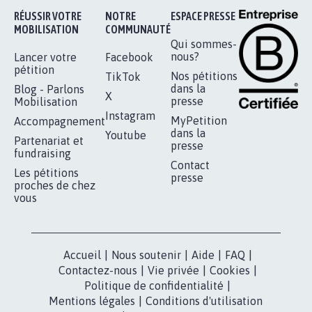
RÉUSSIR VOTRE
NOTRE
ESPACE PRESSE
MOBILISATION
COMMUNAUTÉ
Qui sommes-
nous?
Lancer votre
Facebook
pétition
Nos pétitions
TikTok
dans la
Blog - Parlons
X
presse
Mobilisation
Instagram
MyPetition
Accompagnement
dans la
Youtube
Partenariat et
presse
fundraising
Contact
Les pétitions
presse
proches de chez
vous
Accueil
|
Nous soutenir
|
Aide
|
FAQ
|
Contactez-nous
|
Vie privée
|
Cookies
|
Politique de confidentialité
|
Mentions légales
|
Conditions d'utilisation