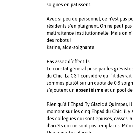
soignés en pâtissent.
Avec si peu de personnel, ce n’est pas po
résidents s’en plaignent. On ne peut pas 
maltraitance institutionnelle. Mais on n
des robots !
Karine, aide-soignante
Pas assez d’effectifs
Le constat général posé par les grévistes
du Chic. La CGT considère qu’ “il devrait 
sommes plutôt sur un quota de 0,8 soignan
s’ajoutent un
absentéisme
et un pool d
Rien qu’à l’Ehpad Ty Glazic à Quimper, i
moment sur les cinq Ehpad du Chic, il y a
des collègues qui sont épuisés, cassés, à
d’arrêts qui ne sont pas remplacés. Même
Une iniquité salariale