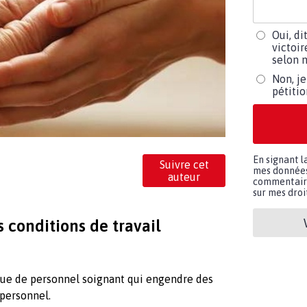
Oui, di
victoir
selon m
Non, je
pétiti
En signant l
Suivre cet
mes données 
auteur
commentaires
sur mes droit
 conditions de travail
que de personnel soignant qui engendre des
 personnel.