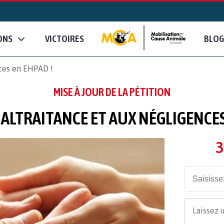
ONS
VICTOIRES
BLOG
nces en EHPAD !
MISE À JOUR DE LA PÉTITION
MALTRAITANCE ET AUX NÉGLIGENCES
3