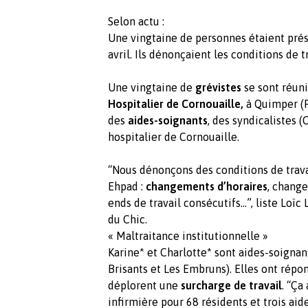
Selon actu :
Une vingtaine de personnes étaient prés
avril. Ils dénonçaient les conditions de 
Une vingtaine de
grévistes
se sont réun
Hospitalier de Cornouaille,
à Quimper (F
des
aides-soignants
, des syndicalistes 
hospitalier de Cornouaille.
“Nous dénonçons des conditions de trava
Ehpad :
changements d’horaires
, chang
ends de travail consécutifs…”, liste Loïc
du Chic.
« Maltraitance institutionnelle »
Karine* et Charlotte* sont aides-soigna
Brisants et Les Embruns). Elles ont répon
déplorent une
surcharge de travail
. “Ça
infirmière pour 68 résidents et trois aid