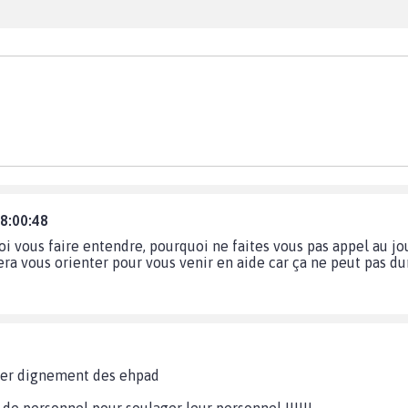
18:00:48
oi vous faire entendre, pourquoi ne faites vous pas appel au jou
era vous orienter pour vous venir en aide car ça ne peut pas dure
uper dignement des ehpad
de personnel pour soulager leur personnel !!!!!!