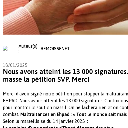
Auteur(s)
REMOISSENET
:
18/01/2025
Nous avons atteint les 13 000 signatures
masse la pétition SVP. Merci
Merci d'avoir signé notre pétition pour stopper la maltraitan
EHPAD. Nous avons atteint les 13 000 signatures. Continuons 
pour montrer le soutien massif. On
ne lâchera rien
et on cont
combat.
Maltraitances en Ehpad : « Tout le monde sait mais
Selon la marseillaise du 14 janvier 2025 :
Le conjoint d’une patiente d’Ehpad dénonce des abus