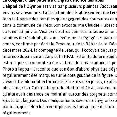
L’Ehpad de l’Olympe est visé par plusieurs plaintes l’accusa
envers ses résidents. La direction de l’établissement nie fe
Jean fait partie des familles qui engagent des poursuites co
dans la commune de Trets. Son avocate, Me Claudie Hubert, a
ce lundi 13 janvier. Visé par d'autres plaintes, l'établissemen
familles de résidents, d'avoir sévèrement négligé ses patien
cour », confirme par écrit le Procureur de la République. Dé
décembre 2024, la compagne de Jean, qu'il côtoyait depuis pr
internée depuis un an dans cet EHPAD, atteinte de la maladi
estime que sa conjointe a été victime de « maltraitance » pe
Photo à l'appui, il raconte que son état d'abord physique dégr
régulièrement des marques sur le côté gauche de la figure. D
voyait littéralement la forme de la main sur sa joue », expliqu
plus à marcher. On m'a dit qu'elle était tombée à plusieurs rep
qu'elle avait des trace de maintien autour des poignets, comm
ajoute le plaignant. Des manquements sévères à l'hygiène s
par Jean, qui, selon lui, a écrit plusieurs fois au juge des tutell
régulièrement