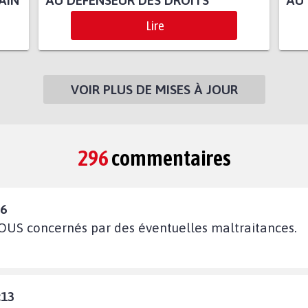
AIN
AU DÉFENSEUR DES DROITS
AU 
Lire
VOIR PLUS DE MISES À JOUR
296
commentaires
26
OUS concernés par des éventuelles maltraitances.
:13