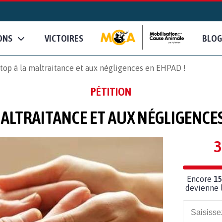
ONS
VICTOIRES
BLOG
top à la maltraitance et aux négligences en EHPAD !
PÉTITION
MALTRAITANCE ET AUX NÉGLIGENCES
3
Encore
15
devienne l