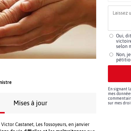
Oui, di
victoir
selon m
Non, je
pétiti
istre
En signant l
mes données 
commentaires
Mises à jour
sur mes droit
e Victor Castanet, Les fossoyeurs, en janvier