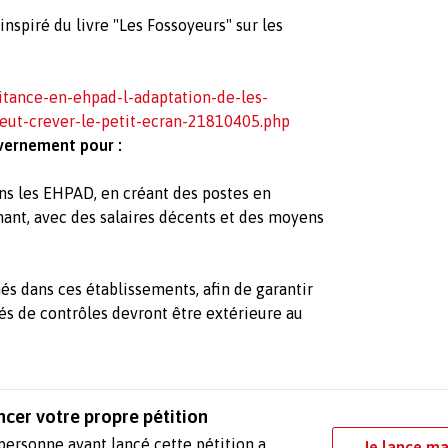
inspiré du livre "Les Fossoyeurs" sur les
itance-en-ehpad-l-adaptation-de-les-
eut-crever-le-petit-ecran-21810405.php
uvernement pour :
ans les EHPAD, en créant des postes en
nant, avec des salaires décents et des moyens
és dans ces établissements, afin de garantir
ités de contrôles devront être extérieure au
ncer votre propre pétition
personne ayant lancé cette pétition a
Je lance ma