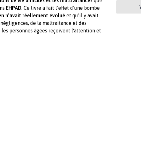
ions de vie difficiles et les maltraitances
que
ins
EHPAD
. Ce livre a fait l’effet d’une bombe
en n’avait réellement évolué
et qu’il y avait
gligences, de la maltraitance et des
 les personnes âgées reçoivent l'attention et