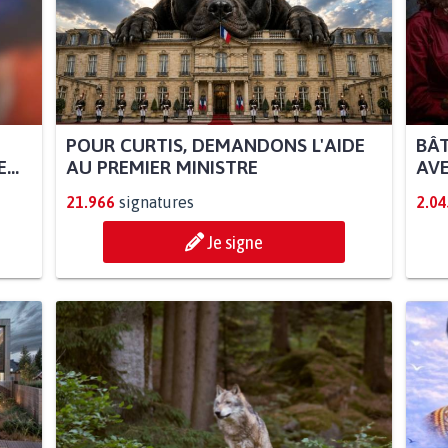
POUR CURTIS, DEMANDONS L'AIDE
BÂT
..
AU PREMIER MINISTRE
AVE
21.966
signatures
2.04
Je signe