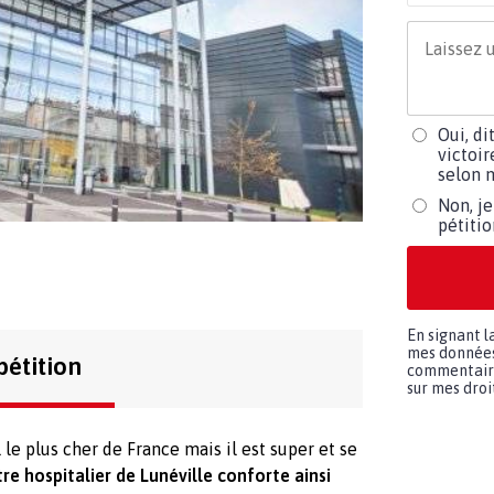
Oui, di
victoir
selon m
Non, je
pétiti
En signant l
mes données 
pétition
commentaires
sur mes droit
l le plus cher de France mais il est super et se
tre hospitalier de Lunéville conforte ainsi