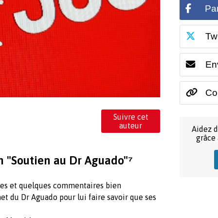
Pa
Tw
En
Cop
Suivre cet
auteur
Aidez d
grâce
on "Soutien au Dr Aguado"⁷
tures et quelques commentaires bien
et du Dr Aguado pour lui faire savoir que ses