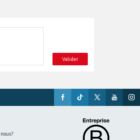
Valider
-nous?