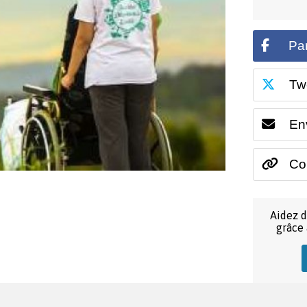
Pa
Tw
En
Cop
Aidez d
grâce