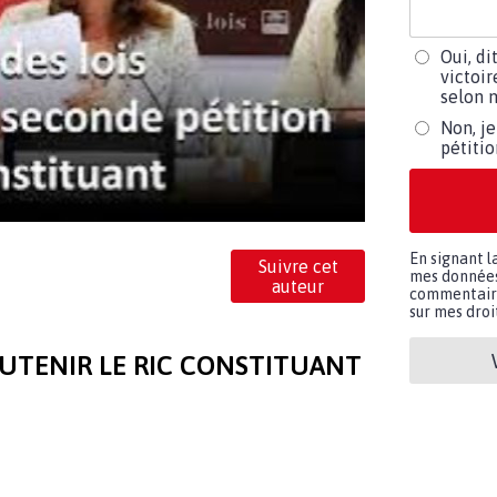
Oui, di
victoir
selon m
Non, je
pétiti
En signant l
Suivre cet
mes données 
auteur
commentaires
sur mes droit
UTENIR LE RIC CONSTITUANT