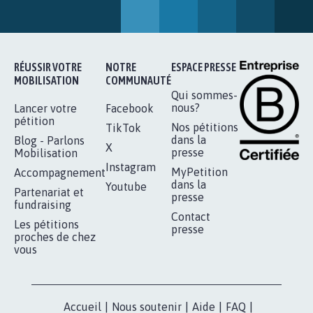
SOYONS TOUS MOBILISÉS...
16.863
signatures
Je signe
RÉUSSIR VOTRE
NOTRE
ESPACE PRESSE
MOBILISATION
COMMUNAUTÉ
Qui sommes-
nous?
Lancer votre
Facebook
pétition
Nos pétitions
TikTok
dans la
Blog - Parlons
X
presse
Mobilisation
Instagram
MyPetition
Accompagnement