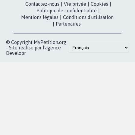
dans la
Youtube
Partenariat et
presse
fundraising
Contact
Les pétitions
presse
proches de chez
vous
Accueil
|
Nous soutenir
|
Aide
|
FAQ
|
Contactez-nous
|
Vie privée
|
Cookies
|
Politique de confidentialité
|
Mentions légales
|
Conditions d'utilisation
|
Partenaires
© Copyright MyPetition.org
- Site réalisé par l'agence
Developr