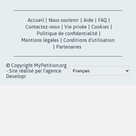
dans la
Blog - Parlons
X
presse
Mobilisation
Instagram
MyPetition
Accompagnement
dans la
Youtube
Partenariat et
presse
fundraising
Contact
Les pétitions
presse
proches de chez
vous
Accueil
|
Nous soutenir
|
Aide
|
FAQ
|
Contactez-nous
|
Vie privée
|
Cookies
|
Politique de confidentialité
|
Mentions légales
|
Conditions d'utilisation
|
Partenaires
© Copyright MyPetition.org
- Site réalisé par l'agence
Developr