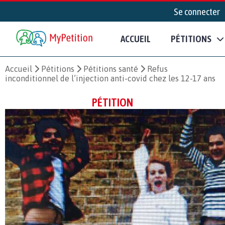
Se connecter
ACCUEIL
PÉTITIONS
Accueil
Pétitions
Pétitions santé
Refus
inconditionnel de l’injection anti-covid chez les 12-17 ans
PÉTITION