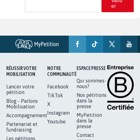
Valid
er
RÉUSSIR VOTRE
NOTRE
ESPACE PRESSE
MOBILISATION
COMMUNAUTÉ
Qui sommes-
nous?
Lancer votre
Facebook
pétition
Nos pétitions
TikTok
dans la
Blog - Parlons
X
presse
Mobilisation
Instagram
MyPetition
Accompagnement
dans la
Youtube
Partenariat et
presse
fundraising
Contact
Les pétitions