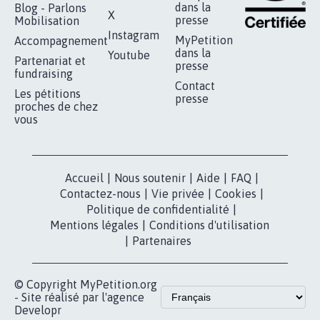
RÉUSSIR VOTRE
NOTRE
ESPACE PRESSE
MOBILISATION
COMMUNAUTÉ
Qui sommes-
nous?
Lancer votre
Facebook
pétition
Nos pétitions
TikTok
dans la
Blog - Parlons
X
presse
Mobilisation
Instagram
MyPetition
Accompagnement
dans la
Youtube
Partenariat et
presse
fundraising
Contact
Les pétitions
presse
proches de chez
vous
Accueil
|
Nous soutenir
|
Aide
|
FAQ
|