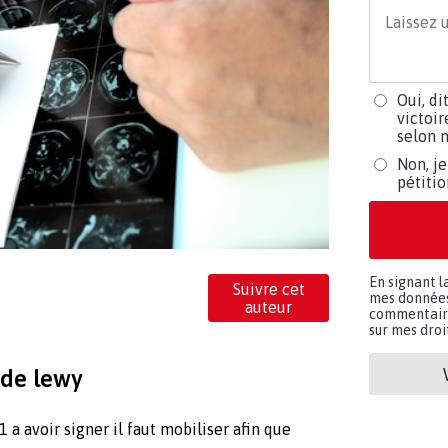
Oui, di
victoir
selon m
Non, je
pétiti
En signant l
Suivre cet
mes données 
auteur
commentaires
sur mes droit
 de lewy
 avoir signer il faut mobiliser afin que