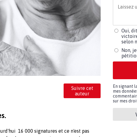
Oui, di
victoir
selon m
Non, je
pétiti
En signant l
Suivre cet
mes données 
auteur
commentaires
sur mes droit
s.
urd'hui 16 000 signatures et ce n'est pas