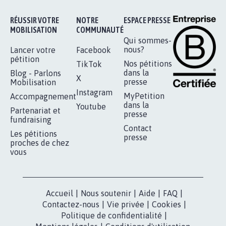
RÉUSSIR VOTRE
NOTRE
ESPACE PRESSE
MOBILISATION
COMMUNAUTÉ
Qui sommes-
nous?
Lancer votre
Facebook
pétition
Nos pétitions
TikTok
dans la
Blog - Parlons
X
presse
Mobilisation
Instagram
MyPetition
Accompagnement
dans la
Youtube
Partenariat et
presse
fundraising
Contact
Les pétitions
presse
proches de chez
vous
Accueil
|
Nous soutenir
|
Aide
|
FAQ
|
Contactez-nous
|
Vie privée
|
Cookies
|
Politique de confidentialité
|