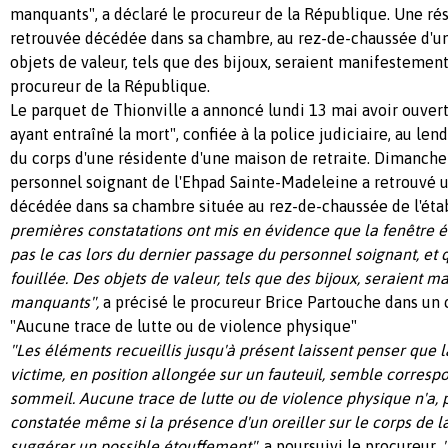
manquants", a déclaré le procureur de la République. Une ré
retrouvée décédée dans sa chambre, au rez-de-chaussée d'un
objets de valeur, tels que des bijoux, seraient manifestemen
procureur de la République.
Le parquet de Thionville a annoncé lundi 13 mai avoir ouver
ayant entraîné la mort", confiée à la police judiciaire, au l
du corps d'une résidente d'une maison de retraite. Dimanche 
personnel soignant de l'Ehpad Sainte-Madeleine a retrouvé 
décédée dans sa chambre située au rez-de-chaussée de l'éta
premières constatations ont mis en évidence que la fenêtre éta
pas le cas lors du dernier passage du personnel soignant, et
fouillée. Des objets de valeur, tels que des bijoux, seraient 
manquants",
a précisé le procureur Brice Partouche dans u
"Aucune trace de lutte ou de violence physique"
"Les éléments recueillis jusqu'à présent laissent penser que l
victime, en position allongée sur un fauteuil, semble corresp
sommeil. Aucune trace de lutte ou de violence physique n'a, p
constatée même si la présence d'un oreiller sur le corps de la
suggérer un possible étouffement",
a poursuivi le procureur.