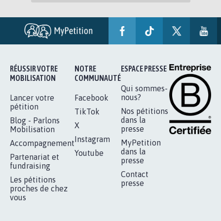
RÉUSSIR VOTRE
NOTRE
ESPACE PRESSE
MOBILISATION
COMMUNAUTÉ
Qui sommes-
nous?
Lancer votre
Facebook
pétition
Nos pétitions
TikTok
dans la
Blog - Parlons
X
presse
Mobilisation
Instagram
MyPetition
Accompagnement
dans la
Youtube
Partenariat et
presse
fundraising
Contact
Les pétitions
presse
proches de chez
vous