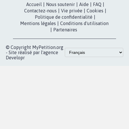
RÉUSSIR VOTRE
NOTRE
ESPACE PRESSE
MOBILISATION
COMMUNAUTÉ
Qui sommes-
nous?
Lancer votre
Facebook
pétition
Nos pétitions
TikTok
dans la
Blog - Parlons
X
presse
Mobilisation
Instagram
MyPetition
Accompagnement
dans la
Youtube
Partenariat et
presse
fundraising
Contact
Les pétitions
presse
proches de chez
vous
Accueil
|
Nous soutenir
|
Aide
|
FAQ
|
Contactez-nous
|
Vie privée
|
Cookies
|
Politique de confidentialité
|