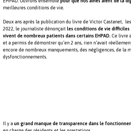
EHPAD. Ouvrons ensemble
pour que nos aînés aient de la dig
meilleures conditions de vie.
Deux ans après la publication du livre de Victor Castanet, les
2022, le journaliste dénonçait
les conditions de vie difficile
vivent de nombreux patients dans certains EHPAD.
Ce livre 
et a permis de démontrer qu’en 2 ans, rien n’avait réellement
encore de nombreux manquements, des négligences, de la ma
dysfonctionnements.
Il y a
un grand manque de transparence dans le fonctionne
en charge des résidents et les prestations.