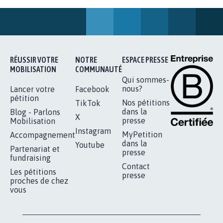
STOP AU PROJET AGRIVOLTAÏQUE
AUTOUR DE LA SOURCE...
11.275
signatures
Je signe
AGRESSION DE MON FILS THÉO :
SOYONS TOUS MOBILISÉS...
16.828
signatures
Je signe