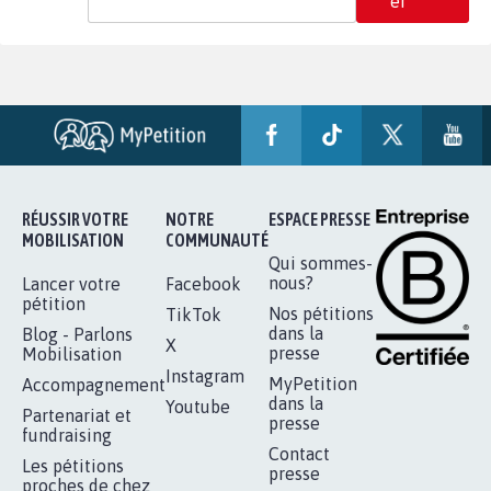
er
RÉUSSIR VOTRE
NOTRE
ESPACE PRESSE
MOBILISATION
COMMUNAUTÉ
Qui sommes-
nous?
Lancer votre
Facebook
pétition
Nos pétitions
TikTok
dans la
Blog - Parlons
X
presse
Mobilisation
Instagram
MyPetition
Accompagnement
dans la
Youtube
Partenariat et
presse
fundraising
Contact
Les pétitions
presse
proches de chez