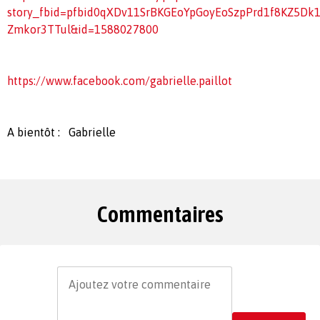
story_fbid=pfbid0qXDv11SrBKGEoYpGoyEoSzpPrd1f8KZ5Dk
Zmkor3TTul&id=1588027800
https://www.facebook.com/gabrielle.paillot
A bientôt : Gabrielle
Commentaires