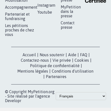
RÉUSSIR VOTRE
NOTRE
ESPACE PRESSE
MOBILISATION
COMMUNAUTÉ
Qui sommes-
nous?
Lancer votre
Facebook
pétition
Nos pétitions
TikTok
dans la
Blog - Parlons
X
presse
Mobilisation
Instagram
MyPetition
Accompagnement
dans la
Youtube
Partenariat et
presse
fundraising
Contact
Les pétitions
presse
proches de chez
vous
Accueil
|
Nous soutenir
|
Aide
|
FAQ
|
Contactez-nous
|
Vie privée
|
Cookies
|