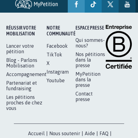
RÉUSSIR VOTRE
NOTRE
ESPACE PRESSE
MOBILISATION
COMMUNAUTÉ
Qui sommes-
nous?
Lancer votre
Facebook
pétition
Nos pétitions
TikTok
dans la
Blog - Parlons
X
presse
Mobilisation
Instagram
MyPetition
Accompagnement
dans la
Youtube
Partenariat et
presse
fundraising
Contact
Les pétitions
presse
proches de chez
vous
Accueil
|
Nous soutenir
|
Aide
|
FAQ
|