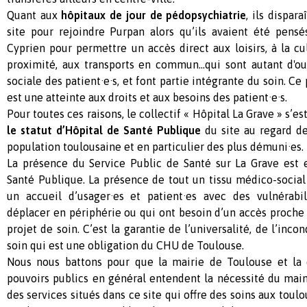
Quant aux
hôpitaux de jour de
pédopsychiatrie
, ils dispar
site pour rejoindre Purpan alors qu’ils avaient été pensé
Cyprien pour permettre un accès direct aux loisirs, à la 
proximité, aux transports en commun...qui sont autant d'outi
sociale des patient·e·s, et font partie intégrante du soin. 
est une atteinte aux droits et aux besoins des patient·e·s.
Pour toutes ces raisons, le collectif « Hôpital La Grave » s’e
le statut d’Hôpital de Santé Publique
du site au regard de
population toulousaine et en particulier des plus démuni·es.
La présence du Service Public de Santé sur La Grave est 
Santé Publique. La présence de tout un tissu médico-social 
un accueil d’usager·es et patient·es avec des vulnérabi
déplacer en périphérie ou qui ont besoin d’un accès proche 
projet de soin. C’est la garantie de l’universalité, de l’inco
soin qui est une obligation du CHU de Toulouse.
Nous nous battons pour que la mairie de Toulouse et la 
pouvoirs publics en général entendent la nécessité du main
des services situés dans ce site qui offre des soins aux tou