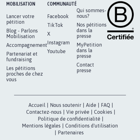
MOBILISATION
COMMUNAUTÉ
Qui sommes-
nous?
Lancer votre
Facebook
pétition
Nos pétitions
TikTok
dans la
Blog - Parlons
X
presse
Mobilisation
Instagram
MyPetition
Accompagnement
dans la
Youtube
Partenariat et
presse
fundraising
Contact
Les pétitions
presse
proches de chez
vous
Accueil
|
Nous soutenir
|
Aide
|
FAQ
|
Contactez-nous
|
Vie privée
|
Cookies
|
Politique de confidentialité
|
Mentions légales
|
Conditions d'utilisation
|
Partenaires