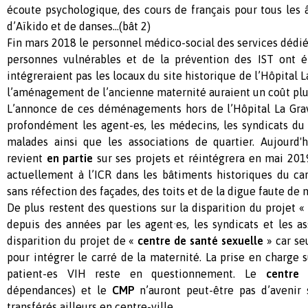
écoute psychologique, des cours de français pour tous les
d’Aïkido et de danses…(bât 2)
Fin mars 2018 le personnel médico-social des services dédiés
personnes vulnérables et de la prévention des IST ont é
intégreraient pas les locaux du site historique de l’Hôpital L
l’aménagement de l’ancienne maternité auraient un coût plu
L’annonce de ces déménagements hors de l’Hôpital La Gra
profondément les agent-es, les médecins, les syndicats du
malades ainsi que les associations de quartier. Aujourd'
revient
en partie
sur ses projets et réintégrera en mai 201
actuellement à l’ICR dans les bâtiments historiques du ca
sans réfection des façades, des toits et de la digue faute de 
De plus restent des questions sur la disparition du projet 
depuis des années par les agent·es, les syndicats et les ass
disparition du projet de «
centre de santé sexuelle
» car se
pour intégrer le carré de la maternité. La prise en charge s
patient-es VIH reste en questionnement. Le
centre 
dépendances) et le
CMP
n’auront peut-être pas d’avenir 
transférés ailleurs en centre-ville.