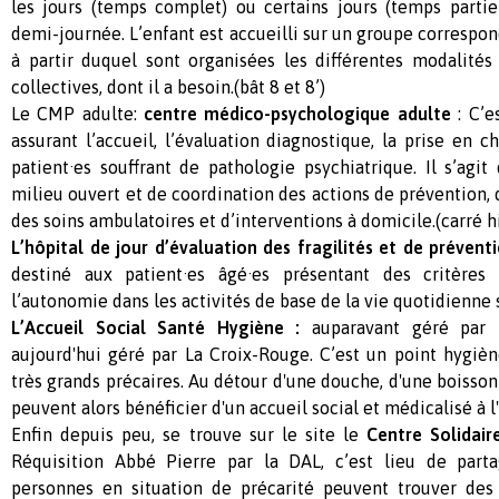
les jours (temps complet) ou certains jours (temps partie
demi-journée. L’enfant est accueilli sur un groupe correspon
à partir duquel sont organisées les différentes modalités 
collectives, dont il a besoin.(bât 8 et 8’)
Le CMP adulte:
centre médico-psychologique adulte
: C’e
assurant l’accueil, l’évaluation diagnostique, la prise en c
patient·es souffrant de pathologie psychiatrique. Il s’agit
milieu ouvert et de coordination des actions de prévention, 
des soins ambulatoires et d’interventions à domicile.(carré h
L’hôpital de jour d’évaluation des fragilités et de préven
destiné aux patient·es âgé·es présentant des critères 
l’autonomie dans les activités de base de la vie quotidienne
L’Accueil Social Santé Hygiène :
auparavant géré par 
aujourd'hui géré par La Croix-Rouge. C’est un point hygiè
très grands précaires. Au détour d'une douche, d'une boisson
peuvent alors bénéficier d'un accueil social et médicalisé à l'
Enfin depuis peu, se trouve sur le site le
Centre Solidair
Réquisition Abbé Pierre par la DAL, c’est lieu de parta
personnes en situation de précarité peuvent trouver des c