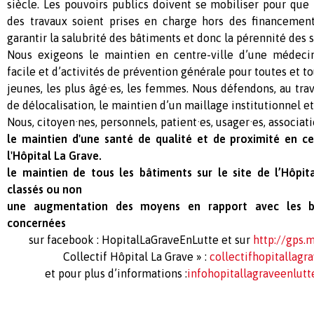
siècle. Les pouvoirs publics doivent se mobiliser pour que 
des travaux soient prises en charge hors des financemen
garantir la salubrité des bâtiments et donc la pérennité des s
Nous exigeons le maintien en centre-ville d’une médecin
facile et d’activités de prévention générale pour toutes et to
jeunes, les plus âgé·es, les femmes. Nous défendons, au trav
de délocalisation, le maintien d’un maillage institutionnel et
Nous, citoyen·nes, personnels, patient·es, usager·es, associati
le maintien d'une santé de qualité et de proximité en cen
l'Hôpital La Grave.
le maintien de tous les bâtiments sur le site de l’Hôpita
classés ou non
une augmentation des moyens en rapport avec les be
concernées
sur facebook : HopitalLaGraveEnLutte et sur
http://gps.
Collectif Hôpital La Grave » :
collectifhopitallag
et pour plus d’informations :
infohopital
lagraveenlutt