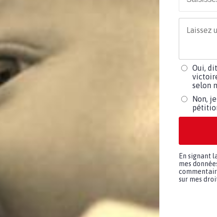
Oui, di
victoir
selon m
Non, je
pétiti
En signant l
mes données 
commentaires
sur mes droit