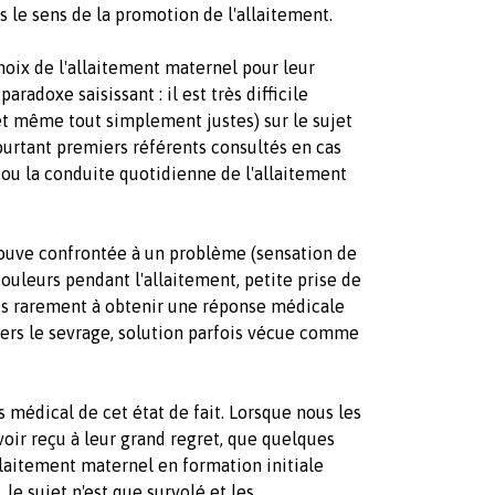
 le sens de la promotion de l'allaitement.
hoix de l'allaitement maternel pour leur
aradoxe saisissant : il est très difficile
et même tout simplement justes) sur le sujet
ourtant premiers référents consultés en cas
ou la conduite quotidienne de l'allaitement
trouve confrontée à un problème (sensation de
douleurs pendant l'allaitement, petite prise de
très rarement à obtenir une réponse médicale
vers le sevrage, solution parfois vécue comme
 médical de cet état de fait. Lorsque nous les
avoir reçu à leur grand regret, que quelques
llaitement maternel en formation initiale
 le sujet n'est que survolé et les