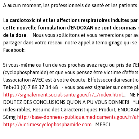
A aucun moment, les professionnels de santé et les patients
L
a cardiotoxicité et les affections respiratoires induites par
cette nouvelle formulation d'ENDOXAN ne sont désormais n
de la dose.
Nous vous sollicitons et vous remercions par av
partager dans votre réseau, notre appel à témoignage qui se 
Facebook:
Si vous-même ou l'un de vos proches avez reçu ou pris de l
(cyclophosphamide) et que vous pensez être victime d'effets
l'association AVEC est à votre écoute:
Effetssecondairesant
Tel:+33 (0) 7 89 37 34 68 - vous pouvez signaler sur cette 
https://signalement.social-sante.gouv.fr/.../index.html
... NE
DOUTEZ DES CONCLUSIONS QU'ON A PU VOUS DONNER! *List
indésirables, Résumé des Caractéristiques Produit, ENDOX
50mg
http://base-donnees-publique.medicaments.gouv.fr/af
https://victimescyclophosphamide.com
MERCI