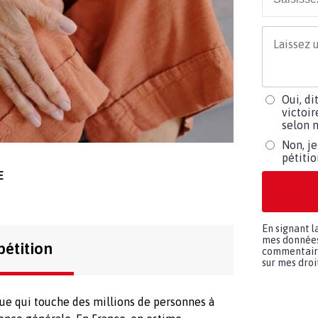
Oui, di
victoir
selon m
Non, je
pétiti
E
En signant l
mes données 
pétition
commentaires
sur mes droit
ue qui touche des millions de personnes à