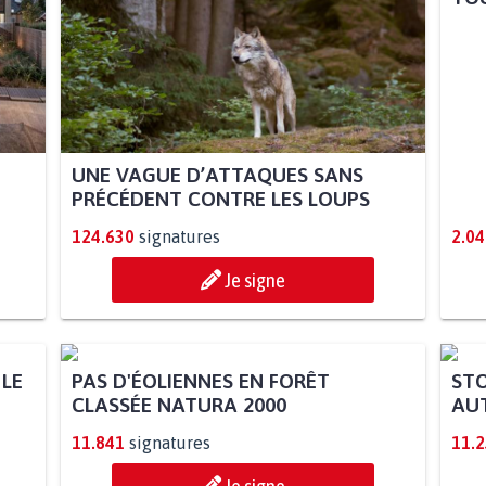
UNE VAGUE D’ATTAQUES SANS
PRÉCÉDENT CONTRE LES LOUPS
124.630
signatures
2.04
Je signe
 LE
PAS D'ÉOLIENNES EN FORÊT
STO
CLASSÉE NATURA 2000
AUT
11.841
signatures
11.