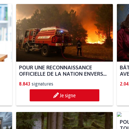
POUR UNE RECONNAISSANCE
BÂT
OFFICIELLE DE LA NATION ENVERS...
AVE
8.843
signatures
2.04
Je signe
POU
TOU