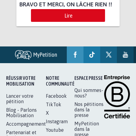
BRAVO ET MERCI, ON LÂCHE RIEN !!
Lire
RÉUSSIR VOTRE
NOTRE
ESPACE PRESSE
MOBILISATION
COMMUNAUTÉ
Qui sommes-
nous?
Lancer votre
Facebook
pétition
Nos pétitions
TikTok
dans la
Blog - Parlons
X
presse
Mobilisation
Instagram
MyPetition
Accompagnement
dans la
Youtube
Partenariat et
presse