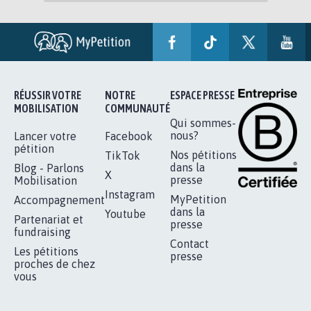
RÉUSSIR VOTRE
NOTRE
ESPACE PRESSE
MOBILISATION
COMMUNAUTÉ
Qui sommes-
nous?
Lancer votre
Facebook
pétition
Nos pétitions
TikTok
dans la
Blog - Parlons
X
presse
Mobilisation
Instagram
MyPetition
Accompagnement
dans la
Youtube
Partenariat et
presse
fundraising
Contact
Les pétitions
presse
proches de chez
vous