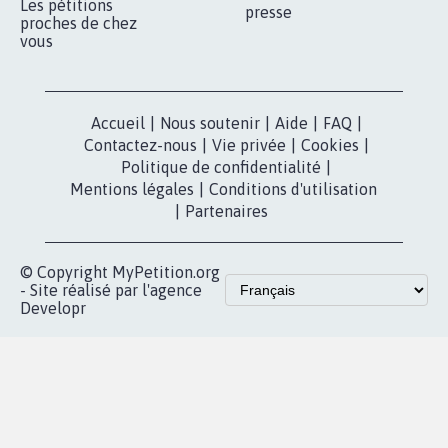
Qui sommes-
nous?
Lancer votre
Facebook
pétition
Nos pétitions
TikTok
dans la
Blog - Parlons
X
presse
Mobilisation
Instagram
MyPetition
Accompagnement
dans la
Youtube
Partenariat et
presse
fundraising
Contact
Les pétitions
presse
proches de chez
vous
Accueil
|
Nous soutenir
|
Aide
|
FAQ
|
Contactez-nous
|
Vie privée
|
Cookies
|
Politique de confidentialité
|
Mentions légales
|
Conditions d'utilisation
|
Partenaires