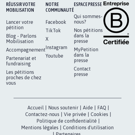
Je signe
RÉUSSIR VOTRE
NOTRE
ESPACE PRESSE
MOBILISATION
COMMUNAUTÉ
Qui sommes-
nous?
Lancer votre
Facebook
pétition
Nos pétitions
TikTok
dans la
Blog - Parlons
X
presse
Mobilisation
Instagram
MyPetition
Accompagnement
dans la
Youtube
Partenariat et
presse
fundraising
Contact
Les pétitions
presse
proches de chez