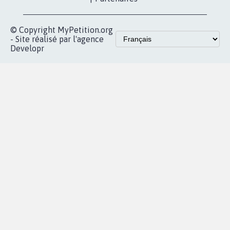
vous
Accueil
|
Nous soutenir
|
Aide
|
FAQ
|
Contactez-nous
|
Vie privée
|
Cookies
|
Politique de confidentialité
|
Mentions légales
|
Conditions d'utilisation
|
Partenaires
© Copyright MyPetition.org
- Site réalisé par l'agence
Developr