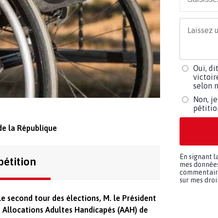
Oui, di
victoir
selon m
Non, je
pétiti
de la République
En signant l
pétition
mes données 
commentaires
sur mes droit
e second tour des élections, M. le Président
 Allocations Adultes Handicapés (AAH) de