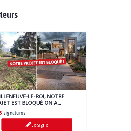
ateurs
ILLENEUVE-LE-ROI, NOTRE
JET EST BLOQUÉ ON A...
5
signatures
Je signe