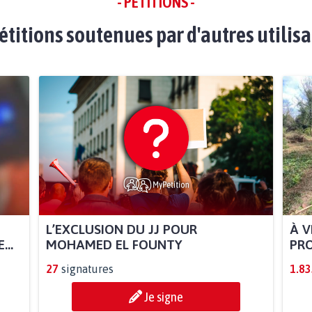
- PÉTITIONS -
étitions soutenues par d'autres utilis
L’EXCLUSION DU JJ POUR
À V
..
MOHAMED EL FOUNTY
PRO
27
signatures
1.83
Je signe