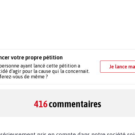
ncer votre propre pétition
personne ayant lancé cette pétition a
Je lance ma
idé d'agir pour la cause qui la concernait.
 ferez-vous de même ?
416
commentaires
érieusement pris en compte dans notre société sois 