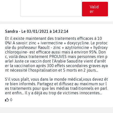
Valid
er
Sandra - Le 03/01/2021 à 14:32:14
Et il existe maintenant des traitements efficaces à 10
0%! A savoir: zinc + ivermectine + doxycycline. Le protoc
ole du professeur Raoult - zinc + azytromicine + hydroxy
chloroquine- est efficace aussi mais à environ 95%. Don
c, voilà deux traitement PROUVES mais personnes n'en p
arle! Juste ce vaccin dont l'Arabie Saoudite vient d'arrêt
er la vaccination après 300 effets secondaires graves aya
nt nécessité l'hospitalisation et 5 morts en 2 jours...
S'il vous plaît, vous dans le monde médical,vous devez êt
re bien informés. Partagez et diffusez au maximum sur l
es traitements pour que les médias traditionnels en parl
ent enfin... Il y a déjà eu trop de victimes innocentes...
0