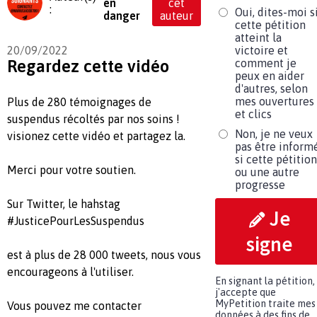
en
cet
:
Oui, dites-moi s
danger
auteur
cette pétition
atteint la
20/09/2022
victoire et
Regardez cette vidéo
comment je
peux en aider
d'autres, selon
mes ouvertures
Plus de 280 témoignages de
et clics
suspendus récoltés par nos soins !
Non, je ne veux
visionez cette vidéo et partagez la.
pas être inform
si cette pétition
Merci pour votre soutien.
ou une autre
progresse
Sur Twitter, le hahstag
Je
#JusticePourLesSuspendus
signe
est à plus de 28 000 tweets, nous vous
encourageons à l'utiliser.
En signant la pétition,
j'accepte que
MyPetition traite mes
Vous pouvez me contacter
données à des fins de