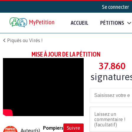
Se connecter
ACCUEIL
PÉTITIONS
Piqués ou Virés !
MISE À JOUR DE LA PÉTITION
37.860
signature
Pompiers
Suivre
Auteur(s)